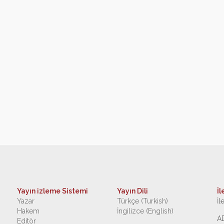
Yayın izleme Sistemi
Yayın Dili
İl
Yazar
Türkçe (Turkish)
İl
Hakem
İngilizce (English)
A
Editör