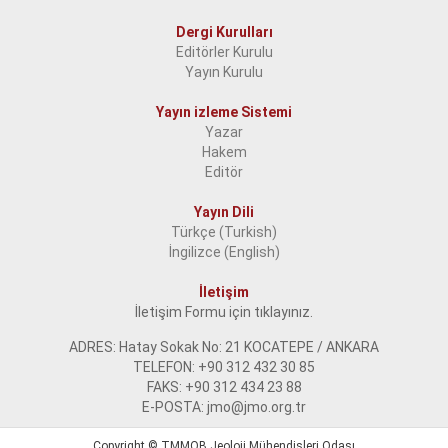
Dergi Kurulları
Editörler Kurulu
Yayın Kurulu
Yayın izleme Sistemi
Yazar
Hakem
Editör
Yayın Dili
Türkçe (Turkish)
İngilizce (English)
İletişim
İletişim Formu için tıklayınız.
ADRES: Hatay Sokak No: 21 KOCATEPE / ANKARA
TELEFON: +90 312 432 30 85
FAKS: +90 312 434 23 88
E-POSTA: jmo@jmo.org.tr
Copyright ©
TMMOB Jeoloji Mühendisleri Odası