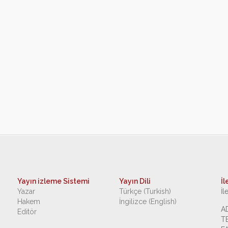
Yayın izleme Sistemi
Yayın Dili
İl
Yazar
Türkçe (Turkish)
İl
Hakem
İngilizce (English)
A
Editör
T