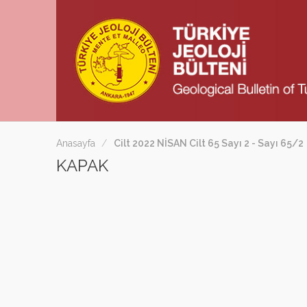
Anasayfa
Cilt 2022 NİSAN Cilt 65 Sayı 2 - Sayı 65/2
KAPAK