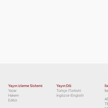
Yayın izleme Sistemi
Yayın Dili
İl
Yazar
Türkçe (Turkish)
İl
Hakem
İngilizce (English)
A
Editör
T