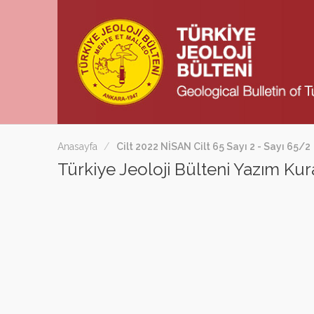
Anasayfa
Cilt 2022 NİSAN Cilt 65 Sayı 2 - Sayı 65/2
Türkiye Jeoloji Bülteni Yazım Kura