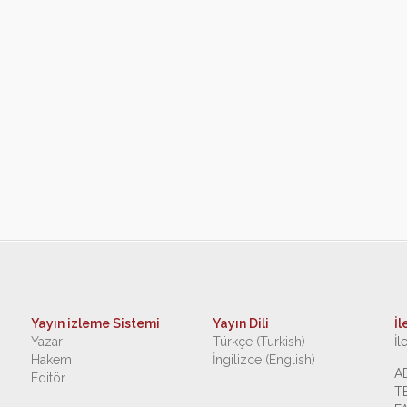
Yayın izleme Sistemi
Yayın Dili
İl
Yazar
Türkçe (Turkish)
İl
Hakem
İngilizce (English)
A
Editör
T