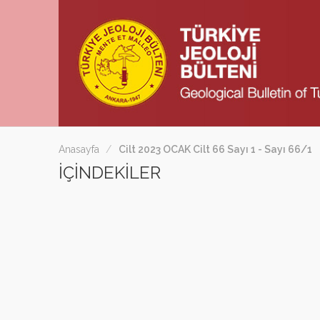
Anasayfa
Cilt 2023 OCAK Cilt 66 Sayı 1 - Sayı 66/1
İÇİNDEKİLER