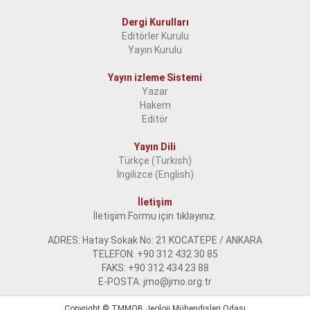
Dergi Kurulları
Editörler Kurulu
Yayın Kurulu
Yayın izleme Sistemi
Yazar
Hakem
Editör
Yayın Dili
Türkçe (Turkish)
İngilizce (English)
İletişim
İletişim Formu için tıklayınız.
ADRES: Hatay Sokak No: 21 KOCATEPE / ANKARA
TELEFON: +90 312 432 30 85
FAKS: +90 312 434 23 88
E-POSTA: jmo@jmo.org.tr
Copyright ©
TMMOB Jeoloji Mühendisleri Odası