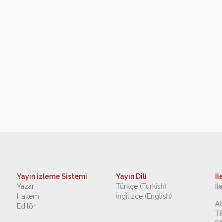
Yayın izleme Sistemi
Yayın Dili
İl
Yazar
Türkçe (Turkish)
İl
Hakem
İngilizce (English)
A
Editör
T