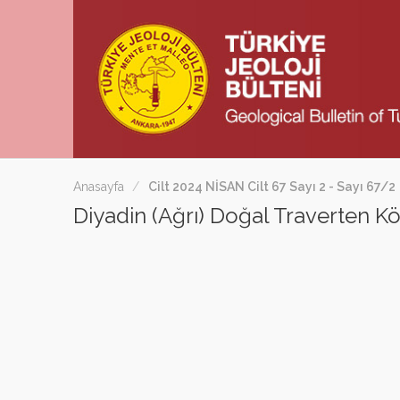
Anasayfa
Cilt 2024 NİSAN Cilt 67 Sayı 2 - Sayı 67/2
Diyadin (Ağrı) Doğal Traverten K