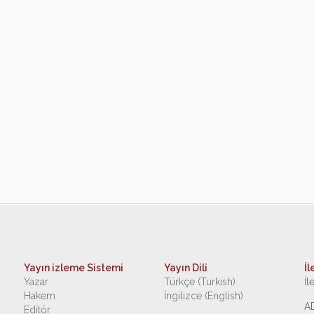
Yayın izleme Sistemi
Yayın Dili
İl
Yazar
Türkçe (Turkish)
İl
Hakem
İngilizce (English)
A
Editör