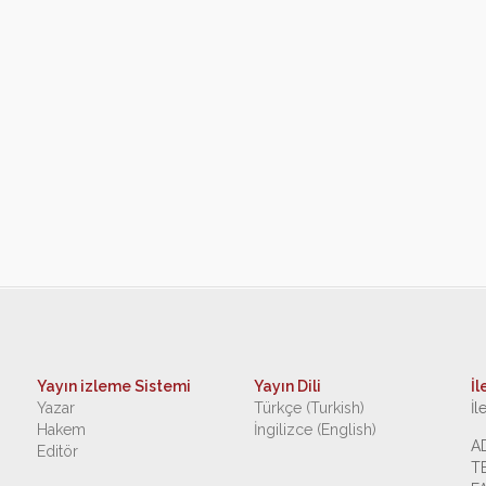
Yayın izleme Sistemi
Yayın Dili
İl
Yazar
Türkçe (Turkish)
İl
Hakem
İngilizce (English)
A
Editör
T